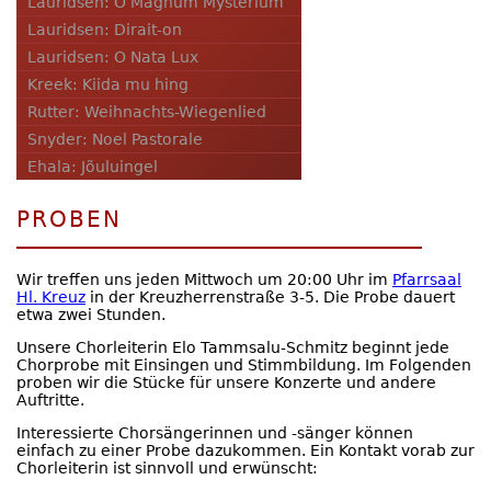
Lauridsen: O Magnum Mysterium
Lauridsen: Dirait-on
Lauridsen: O Nata Lux
Kreek: Kiida mu hing
Rutter: Weihnachts-Wiegenlied
Snyder: Noel Pastorale
Ehala: Jõuluingel
PROBEN
Wir treffen uns jeden Mittwoch um 20:00 Uhr im
Pfarrsaal
Hl. Kreuz
in der Kreuzherrenstraße 3-5. Die Probe dauert
etwa zwei Stunden.
Unsere Chorleiterin Elo Tammsalu-Schmitz beginnt jede
Chorprobe mit Einsingen und Stimmbildung. Im Folgenden
proben wir die Stücke für unsere Konzerte und andere
Auftritte.
Interessierte Chorsängerinnen und -sänger können
einfach zu einer Probe dazukommen. Ein Kontakt vorab zur
Chorleiterin ist sinnvoll und erwünscht: