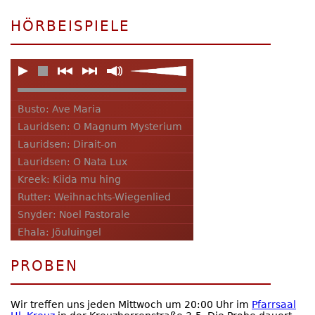
HÖRBEISPIELE
Busto: Ave Maria
Lauridsen: O Magnum Mysterium
Lauridsen: Dirait-on
Lauridsen: O Nata Lux
Kreek: Kiida mu hing
Rutter: Weihnachts-Wiegenlied
Snyder: Noel Pastorale
Ehala: Jõuluingel
PROBEN
Wir treffen uns jeden Mittwoch um 20:00 Uhr im
Pfarrsaal