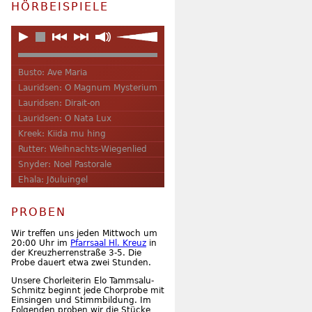
HÖRBEISPIELE
Busto: Ave Maria
Lauridsen: O Magnum Mysterium
Lauridsen: Dirait-on
Lauridsen: O Nata Lux
Kreek: Kiida mu hing
Rutter: Weihnachts-Wiegenlied
Snyder: Noel Pastorale
Ehala: Jõuluingel
PROBEN
Wir treffen uns jeden Mittwoch um
20:00 Uhr im
Pfarrsaal Hl. Kreuz
in
der Kreuzherrenstraße 3-5. Die
Probe dauert etwa zwei Stunden.
Unsere Chorleiterin Elo Tammsalu-
Schmitz beginnt jede Chorprobe mit
Einsingen und Stimmbildung. Im
Folgenden proben wir die Stücke